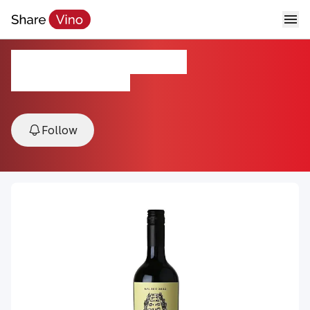
Reunión Malbec NV
NV, Mendoza, Argentina
Follow