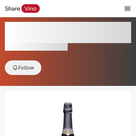
Cima di Conegliano Glera Brut
NV
NV, Conegliano, Veneto, Italy
Follow