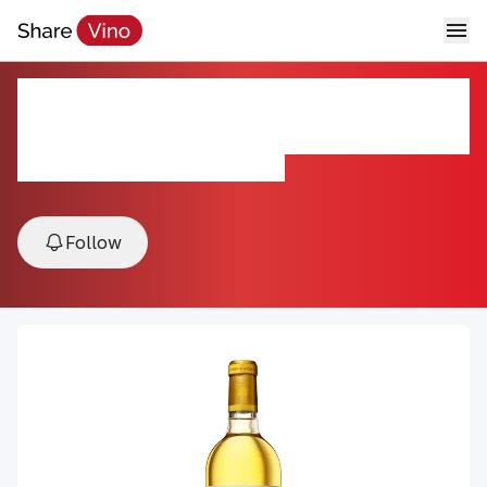
Château d'Yquem Sauternes
2007
2007, Sauternes, Bordeaux, France
Follow