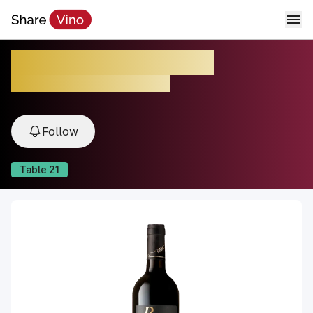
Brunello di Montalcino
2021, Montalcino, Tuscany, Italy
Follow
Table
21