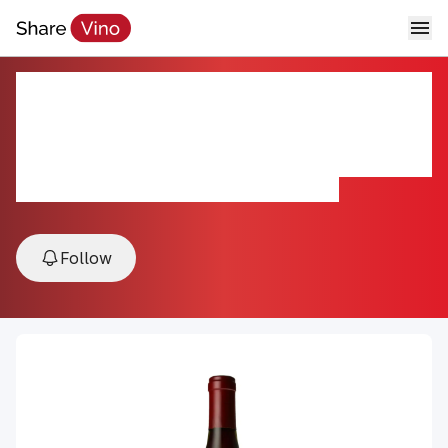
Nuits-Saint-Georges Les
Bousselots Henri et Gilles
Remoriquet 2020
2020, Nuits-Saint-Georges, Burgundy, France
Follow