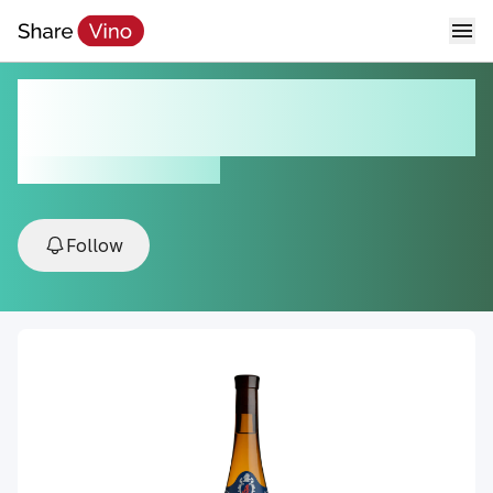
Granbazán D. Álvaro de Bazán
2019
2019, Val do Salnés, Spain
Follow