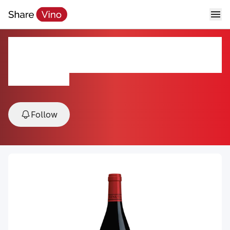
Tenuta Regaleali 'Lamuri' Nero
d'Avola DOC
2022, Sicily, Italy
Follow